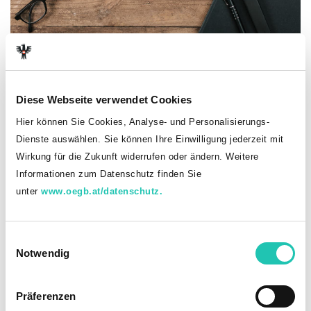
(c) AdobeStock: MichaelJBerlin
Inhaber
Diese Webseite verwendet Cookies
Hier können Sie Cookies, Analyse- und Personalisierungs-
Herausgeber dieser Website
Dienste auswählen. Sie können Ihre Einwilligung jederzeit mit
Gewerkschaft Öffentlicher Dienst
Wirkung für die Zukunft widerrufen oder ändern. Weitere
Gewerkschaft Öffentlicher Baudienst
Informationen zum Datenschutz finden Sie
Schenkenstraße 4
unter
www.oegb.at/datenschutz.
1010 Wien
Tel. 01 / 53 454 – 312
eMail: office.bs24@goed.at
E
Notwendig
i
Medieninhaber
Österreichischer Gewerkschaftsbund
n
Johann-Böhm-Platz 1, A-1020 Wien
w
Präferenzen
ZVR-Nr.: 576439352
i