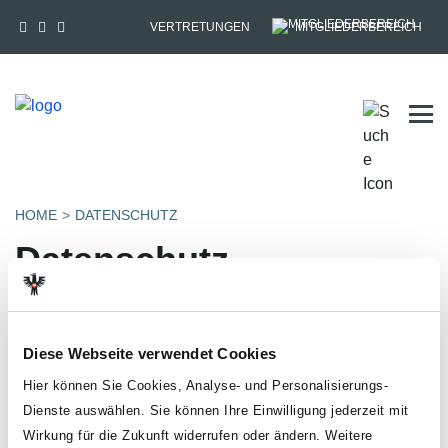
VERTRETUNGEN
MITGLIEDERBEREICH
Tog
HOME
DATENSCHUTZ
Datenschutz
Der Schutz deiner persönlichen Daten ist uns ein besonderes
Anliegen. In dieser Datenschutzinformation informieren wir dich
über die wichtigsten Aspekte der Datenverarbeitung und der
Diese Webseite verwendet Cookies
Aktualisierung der Mitgliederverwaltung. Eine umfassende
Information wie die GÖD/der ÖGB mit deinen
Hier können Sie Cookies, Analyse- und Personalisierungs-
personenbezogenen Daten umgeht, findest du unter
Dienste auswählen. Sie können Ihre Einwilligung jederzeit mit
https://www.oegb.at/datenschutz​​​​​​​
.
Wirkung für die Zukunft widerrufen oder ändern. Weitere